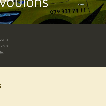
Ici ou ailleurs
our la
r vous
le.
s