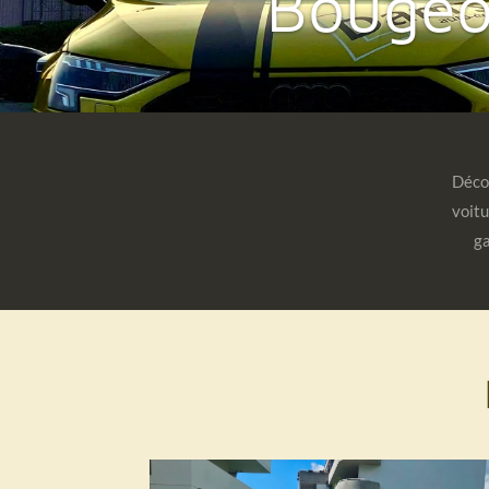
voulons
Décou
voitu
ga