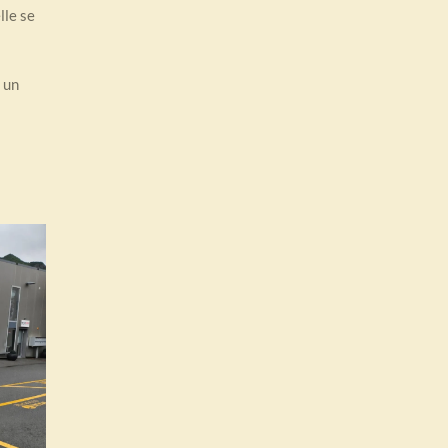
lle se
 un