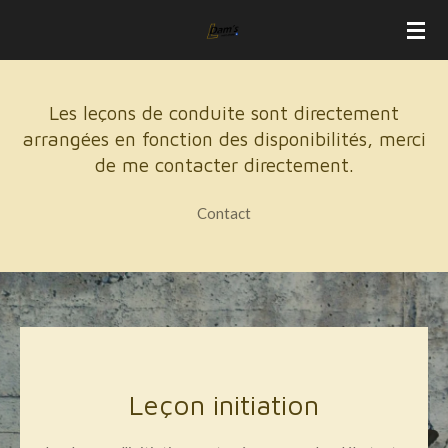
Passer
au
contenu
principal
Les leçons de conduite sont directement
arrangées en fonction des disponibilités, m
erci
de me contacter directement.
Contact
Leçon initiation