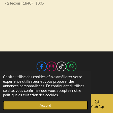
- 2 leçons (1h40) : 180.-
F
I
T
W
a
n
i
h
© 2026 Dams-autoecole.ch
Ce site utilise des cookies afin d’améliorer votre
c
s
k
a
expérience utilisateur et vous proposer des
Propulsé par
Webador
e
t
T
t
annonces personnalisées. En continuant d'utiliser
b
a
o
s
ce site, vous confirmez que vous acceptez notre
o
g
k
A
politique d’utilisation des cookies.
o
r
p
k
a
p
m
Accord
Téléphone
Carte
Instagram
WhatsApp